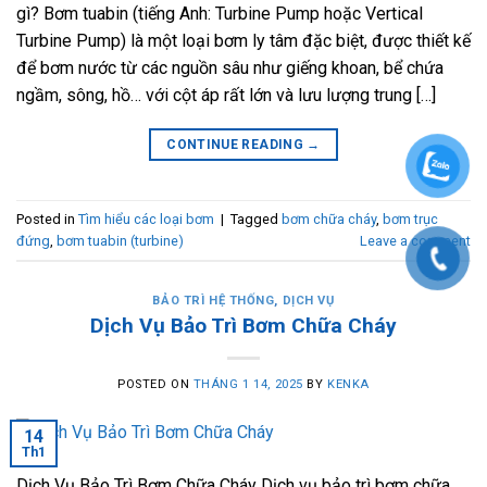
gì? Bơm tuabin (tiếng Anh: Turbine Pump hoặc Vertical
Turbine Pump) là một loại bơm ly tâm đặc biệt, được thiết kế
để bơm nước từ các nguồn sâu như giếng khoan, bể chứa
ngầm, sông, hồ… với cột áp rất lớn và lưu lượng trung […]
CONTINUE READING
→
Posted in
Tìm hiểu các loại bơm
|
Tagged
bơm chữa cháy
,
bơm trục
đứng
,
bơm tuabin (turbine)
Leave a comment
BẢO TRÌ HỆ THỐNG
,
DỊCH VỤ
Dịch Vụ Bảo Trì Bơm Chữa Cháy
POSTED ON
THÁNG 1 14, 2025
BY
KENKA
14
Th1
Dịch Vụ Bảo Trì Bơm Chữa Cháy Dịch vụ bảo trì bơm chữa