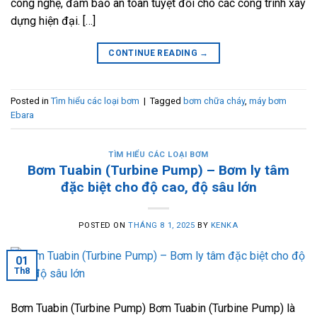
công nghệ, đảm bảo an toàn tuyệt đối cho các công trình xây
dựng hiện đại. […]
CONTINUE READING
→
Posted in
Tìm hiểu các loại bơm
|
Tagged
bơm chữa cháy
,
máy bơm
Ebara
TÌM HIỂU CÁC LOẠI BƠM
Bơm Tuabin (Turbine Pump) – Bơm ly tâm
đặc biệt cho độ cao, độ sâu lớn
POSTED ON
THÁNG 8 1, 2025
BY
KENKA
01
Th8
Bơm Tuabin (Turbine Pump) Bơm Tuabin (Turbine Pump) là