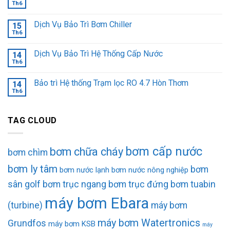
Th6
Dịch Vụ Bảo Trì Bơm Chiller
15
Th6
Dịch Vụ Bảo Trì Hệ Thống Cấp Nước
14
Th6
Bảo trì Hệ thống Trạm lọc RO 4.7 Hòn Thơm
14
Th6
TAG CLOUD
bơm cấp nước
bơm chữa cháy
bơm chìm
bơm ly tâm
bơm
bơm nước lạnh
bơm nước nông nghiệp
sân golf
bơm trục ngang
bơm trục đứng
bơm tuabin
máy bơm Ebara
(turbine)
máy bơm
máy bơm Watertronics
Grundfos
máy bơm KSB
máy