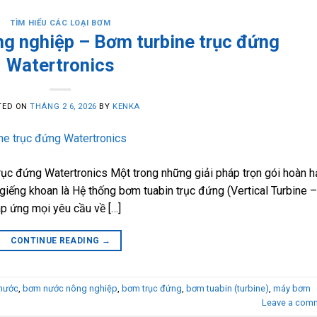
TÌM HIỂU CÁC LOẠI BƠM
g nghiệp – Bơm turbine trục đứng
Watertronics
TED ON
THÁNG 2 6, 2026
BY
KENKA
ục đứng Watertronics Một trong những giải pháp trọn gói hoàn 
giếng khoan là Hệ thống bơm tuabin trục đứng (Vertical Turbine –
p ứng mọi yêu cầu về […]
CONTINUE READING
→
nước
,
bơm nước nông nghiệp
,
bơm trục đứng
,
bơm tuabin (turbine)
,
máy bơm
Leave a com