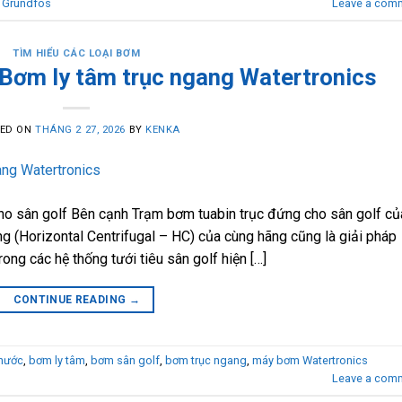
 Grundfos
Leave a com
TÌM HIỂU CÁC LOẠI BƠM
Bơm ly tâm trục ngang Watertronics
TED ON
THÁNG 2 27, 2026
BY
KENKA
ho sân golf Bên cạnh Trạm bơm tuabin trục đứng cho sân golf củ
ng (Horizontal Centrifugal – HC) của cùng hãng cũng là giải pháp
ong các hệ thống tưới tiêu sân golf hiện […]
CONTINUE READING
→
nước
,
bơm ly tâm
,
bơm sân golf
,
bơm trục ngang
,
máy bơm Watertronics
Leave a com