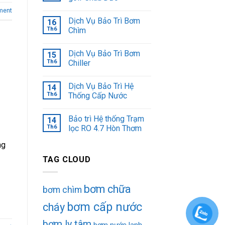
ment
Dịch Vụ Bảo Trì Bơm
16
Th6
Chìm
Dịch Vụ Bảo Trì Bơm
15
Th6
Chiller
Dịch Vụ Bảo Trì Hệ
14
Th6
Thống Cấp Nước
Bảo trì Hệ thống Trạm
14
Th6
lọc RO 4.7 Hòn Thơm
ng
TAG CLOUD
bơm chữa
bơm chìm
bơm cấp nước
cháy
bơm ly tâm
bơm nước lạnh