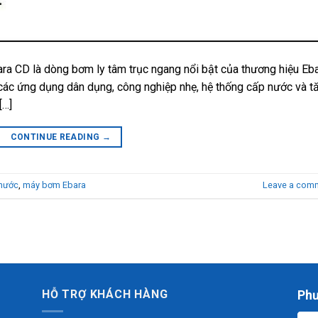
a CD là dòng bơm ly tâm trục ngang nổi bật của thương hiệu Eb
 các ứng dụng dân dụng, công nghiệp nhẹ, hệ thống cấp nước và t
[…]
CONTINUE READING
→
nước
,
máy bơm Ebara
Leave a com
HỖ TRỢ KHÁCH HÀNG
Phư