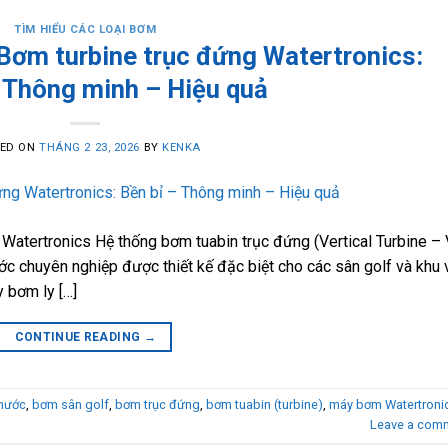
TÌM HIỂU CÁC LOẠI BƠM
Bơm turbine trục đứng Watertronics:
– Thông minh – Hiệu quả
TED ON
THÁNG 2 23, 2026
BY
KENKA
Watertronics Hệ thống bơm tuabin trục đứng (Vertical Turbine – 
ớc chuyên nghiệp được thiết kế đặc biệt cho các sân golf và khu
 bơm ly […]
CONTINUE READING
→
nước
,
bơm sân golf
,
bơm trục đứng
,
bơm tuabin (turbine)
,
máy bơm Watertroni
Leave a com