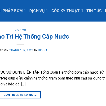
ẢI PHÁP BƠM
DỊCH VỤ
GÓC KỸ THUẬT
TIN TỨC
DỊCH VỤ
ảo Trì Hệ Thống Cấp Nước
TED ON
THÁNG 6 14, 2026
BY
KENKA
C SỬ DỤNG BIẾN TẦN Tổng Quan Hệ thống bơm cấp nước sử
ive) giúp điều chỉnh hệ thống, trạm bơm theo nhu cầu sử dụng t
ng và kéo dài […]
CONTINUE READING
→