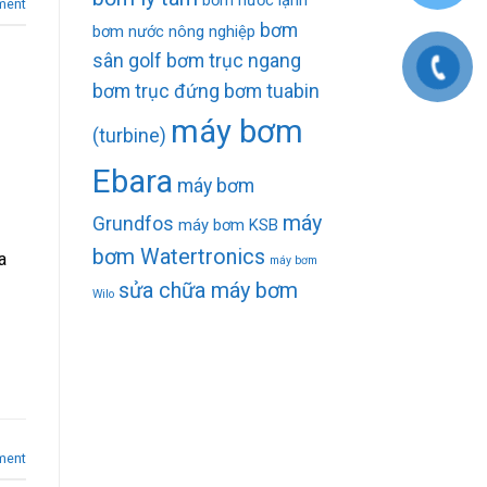
ment
bơm
bơm nước nông nghiệp
sân golf
bơm trục ngang
bơm trục đứng
bơm tuabin
máy bơm
(turbine)
Ebara
máy bơm
máy
Grundfos
máy bơm KSB
bơm Watertronics
a
máy bơm
sửa chữa máy bơm
Wilo
ment