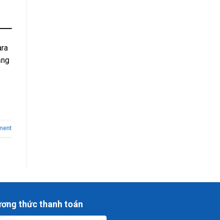
ara
ăng
ment
ơng thức thanh toán