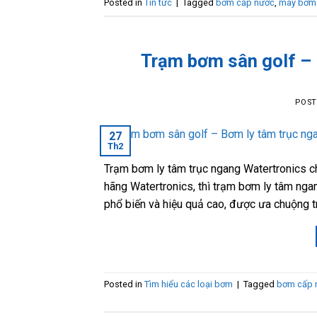
Posted in
Tin tức
|
Tagged
bơm cấp nước
,
máy bơm
Trạm bơm sân golf – 
POS
27
Th2
Trạm bơm ly tâm trục ngang Watertronics c
hãng Watertronics, thì trạm bơm ly tâm nga
phổ biến và hiệu quả cao, được ưa chuộng tr
Posted in
Tìm hiểu các loại bơm
|
Tagged
bơm cấp 