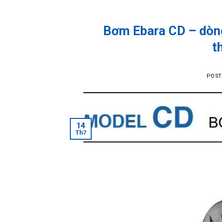
Bơm Ebara CD – dòng
t
POS
14
Th7