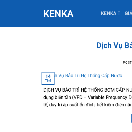
Skip
KENKA
to
KENKA
GI
content
Dịch Vụ B
POS
14
Th6
DỊCH VỤ BẢO TRÌ HỆ THỐNG BƠM CẤP NƯỚ
dụng biến tần (VFD – Variable Frequency Dr
tế, duy trì áp suất ổn định, tiết kiệm điện nă