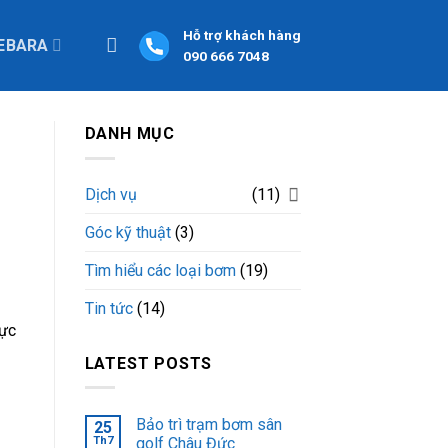
Hỗ trợ khách hàng
EBARA
090 666 7048
DANH MỤC
Dịch vụ
(11)
Góc kỹ thuật
(3)
Tìm hiểu các loại bơm
(19)
Tin tức
(14)
hực
LATEST POSTS
Bảo trì trạm bơm sân
25
Th7
golf Châu Đức