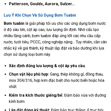
Patterson, Goulds, Aurora, Sulzer…
Lưu Ý Khi Chọn Và Sử Dụng Bơm Tuabin
Bơm tuabin
là giải pháp tối ưu cho các ứng dụng bơm nước
ở độ sâu lớn, cột áp cao, lưu lượng ổn định. Nhờ cấu tạo
nhiều tầng cánh, bơm tuabin đáp ứng tốt các nhu cầu cấp
nước, tưới tiêu, PCCC, công nghiệp nặng… Tuy nhiên, cần cân
nhắc kỹ về giá thành, kỹ thuật lắp đặt và bảo dưỡng khi lựa
chọn sử dụng loại bơm này.
Xác định đúng lưu lượng & cột áp yêu cầu.
Chọn vật liệu phù hợp:
Gang, thép không gỉ, đồng thau,
inox 304/316, hợp kim đặc biệt cho nước biển hoặc hóa
chất.
Kiểm tra kích thước giếng/bể:
Đảm bảo vừa với đường
kính bơm.
Lắp đặt đúng kỹ thuật:
Đảm bảo trục thẳng, ổ trục bôi