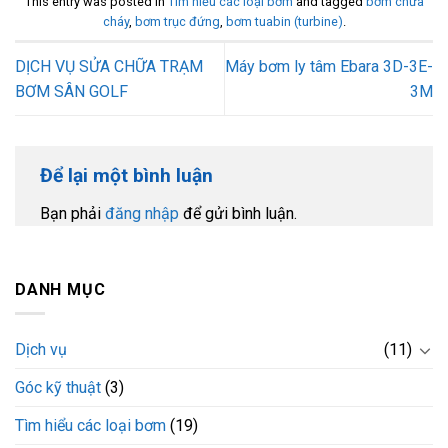
This entry was posted in
Tìm hiểu các loại bơm
and tagged
bơm chữa
cháy
,
bơm trục đứng
,
bơm tuabin (turbine)
.
DỊCH VỤ SỬA CHỮA TRẠM
Máy bơm ly tâm Ebara 3D-3E-
BƠM SÂN GOLF
3M
Để lại một bình luận
Bạn phải
đăng nhập
để gửi bình luận.
DANH MỤC
Dịch vụ
(11)
Góc kỹ thuật
(3)
Tìm hiểu các loại bơm
(19)