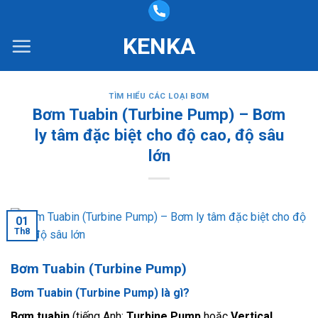
Skip
to
KENKA
content
TÌM HIỂU CÁC LOẠI BƠM
Bơm Tuabin (Turbine Pump) – Bơm
ly tâm đặc biệt cho độ cao, độ sâu
lớn
01
Th8
Bơm Tuabin (Turbine Pump)
Bơm Tuabin (Turbine Pump) là gì?
Bơm tuabin
(tiếng Anh:
Turbine Pump
hoặc
Vertical