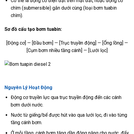
Có thể là động cơ điện đặt trên mặt đất, hoặc động cơ
chìm (submersible) gắn dưới cùng (loại bơm tuabin
chìm).
Sơ đồ cấu tạo bơm tuabin:
[Động cơ] — [Đầu bơm] — [Trục truyền động] — [Ống lồng] —
[Cụm bơm nhiều tầng cánh] — [Lưới lọc]
Nguyên Lý Hoạt Động
Động cơ truyền lực qua trục truyền động đến các cánh
bơm dưới nước.
Nước từ giếng/bể được hút vào qua lưới lọc, đi vào từng
tầng cánh bơm.
Ở mỗi tầng, cánh bơm tăng dần động năng cho nước, đẩy