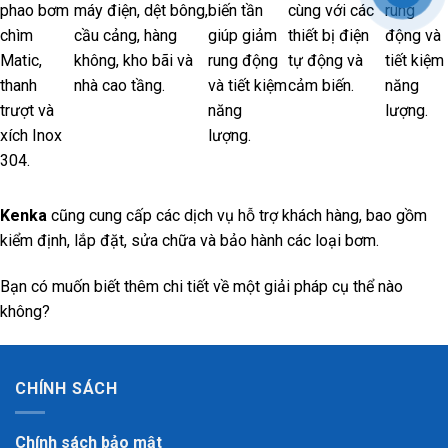
phao bơm
máy điện, dệt bông,
biến tần
cùng với các
rung
chìm
cầu cảng, hàng
giúp giảm
thiết bị điện
động và
Matic,
không, kho bãi và
rung động
tự động và
tiết kiệm
thanh
nhà cao tầng.
và tiết kiệm
cảm biến.
năng
trượt và
năng
lượng.
xích Inox
lượng.
304.
Kenka
cũng cung cấp các dịch vụ hỗ trợ khách hàng, bao gồm
kiểm định, lắp đặt, sửa chữa và bảo hành các loại bơm.
Bạn có muốn biết thêm chi tiết về một giải pháp cụ thể nào
không?
CHÍNH SÁCH
Chính sách bảo mật