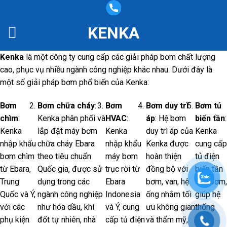
Skip
to
KENKA
content
Kenka
là một công ty cung cấp các giải pháp bơm chất lượng
cao, phục vụ nhiều ngành công nghiệp khác nhau. Dưới đây là
một số giải pháp bơm phổ biến của Kenka:
Bơm
Bơm chữa cháy
:
Bơm
Bơm duy trì
Bơm tủ
chìm
:
Kenka phân phối và
HVAC
:
áp
: Hệ bơm
biến tần
:
Kenka
lắp đặt máy bơm
Kenka
duy trì áp của
Kenka
nhập khẩu
chữa cháy Ebara
nhập khẩu
Kenka được
cung cấp
bơm chìm
theo tiêu chuẩn
máy bơm
hoàn thiện
tủ điện
từ Ebara,
Quốc gia, được sử
trục rời từ
đồng bộ với
biến tần
Trung
dụng trong các
Ebara
bơm, van, hệ
cho bơm,
Quốc và Ý,
ngành công nghiệp
Indonesia
ống nhằm tối
giúp hệ
với các
như hóa dầu, khí
và Ý, cung
ưu không gian
thống
phụ kiện
đốt tự nhiên, nhà
cấp tủ điện
và thẩm mỹ,
giảm